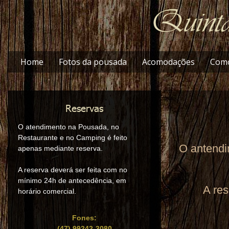
Home
Fotos da pousada
Acomodações
Como
O atendimento na Pousada, no
Restaurante e no Camping é feito
O antendi
apenas mediante reserva.
A reserva deverá ser feita com no
mínimo 24h de antecedência, em
A res
horário comercial.
Fones:
(47) 99242-3080